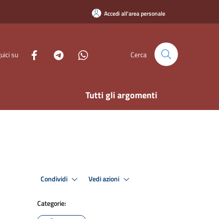
Accedi all'area personale
uici su
Cerca
Tutti gli argomenti
Condividi
Vedi azioni
Categorie: