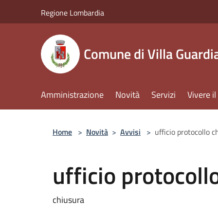
Salta al contenuto principale
Regione Lombardia
Comune di Villa Guardi
Amministrazione
Novità
Servizi
Vivere 
Home
>
Novità
>
Avvisi
>
ufficio protocollo c
ufficio protocoll
chiusura