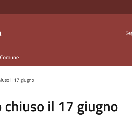
a
Seg
il Comune
hiuso il 17 giugno
o chiuso il 17 giugno