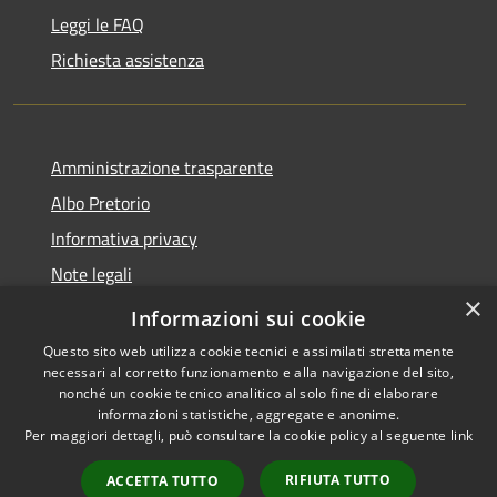
Leggi le FAQ
Richiesta assistenza
Amministrazione trasparente
Albo Pretorio
Informativa privacy
Note legali
×
Dichiarazione di accessibilità
Informazioni sui cookie
Questo sito web utilizza cookie tecnici e assimilati strettamente
necessari al corretto funzionamento e alla navigazione del sito,
nonché un cookie tecnico analitico al solo fine di elaborare
informazioni statistiche, aggregate e anonime.
RSS
Copyright © 2026 • Comune di
Per maggiori dettagli, può consultare la cookie policy al seguente
link
Accessibilità
Villa Guardia • Powered by
Privacy
Municipium
Accesso
•
RIFIUTA TUTTO
ACCETTA TUTTO