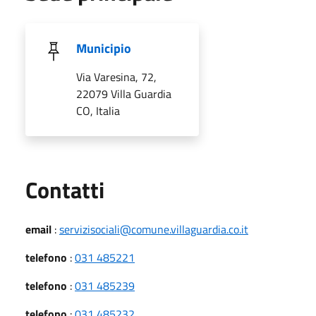
Municipio
Via Varesina, 72,
22079 Villa Guardia
CO, Italia
Utili
Contatti
email
:
servizisociali@comune.villaguardia.co.it
telefono
:
031 485221
telefono
:
031 485239
telefono
:
031 485232