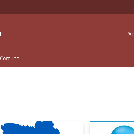
a
Seg
il Comune