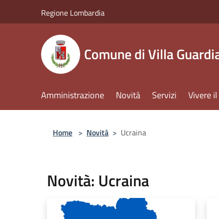
Salta al contenuto principale
Regione Lombardia
Comune di Villa Guardi
Amministrazione
Novità
Servizi
Vivere 
Home
>
Novità
>
Ucraina
Novità: Ucraina