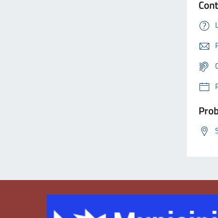
Cont
Prob