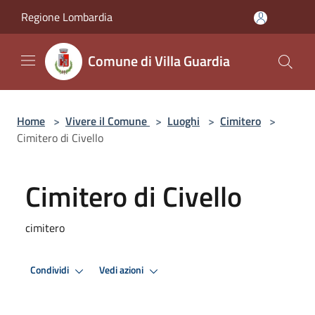
Salta al contenuto principale
Regione Lombardia
Comune di Villa Guardia
Home
>
Vivere il Comune
>
Luoghi
>
Cimitero
>
Cimitero di Civello
Cimitero di Civello
cimitero
Condividi
Vedi azioni