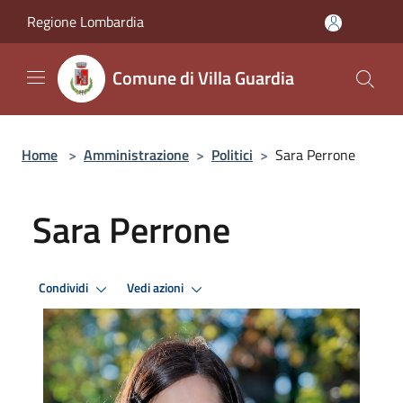
Salta al contenuto principale
Regione Lombardia
Comune di Villa Guardia
Home
>
Amministrazione
>
Politici
>
Sara Perrone
Sara Perrone
Condividi
Vedi azioni