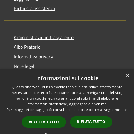
Richiesta assistenza
Amministrazione trasparente
Albo Pretorio
Informativa privacy
Note legali
×
Dichiarazione di accessibilità
Informazioni sui cookie
Questo sito web utilizza cookie tecnici e assimilati strettamente
necessari al corretto funzionamento e alla navigazione del sito,
nonché un cookie tecnico analitico al solo fine di elaborare
informazioni statistiche, aggregate e anonime.
RSS
Copyright © 2026 • Comune di
Per maggiori dettagli, può consultare la cookie policy al seguente
link
Accessibilità
Villa Guardia • Powered by
Privacy
Municipium
Accesso
•
RIFIUTA TUTTO
ACCETTA TUTTO
Cookie
redazione