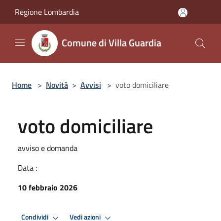
Salta al contenuto principale
Regione Lombardia
Comune di Villa Guardia
Home
>
Novità
>
Avvisi
>
voto domiciliare
voto domiciliare
avviso e domanda
Data :
10 febbraio 2026
Condividi
Vedi azioni