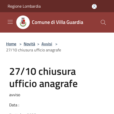
Salta al contenuto principale
Regione Lombardia
Comune di Villa Guardia
Home
>
Novità
>
Avvisi
>
27/10 chiusura ufficio anagrafe
27/10 chiusura
ufficio anagrafe
avviso
Data :