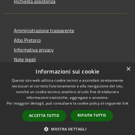
Richiesta assistenza
Amministrazione trasparente
Albo Pretorio
Informativa privacy
Note legali
×
Dichiarazione di accessibilità
Informazioni sui cookie
Questo sito web utilizza cookie tecnici e assimilati strettamente
necessari al corretto funzionamento e alla navigazione del sito,
nonché un cookie tecnico analitico al solo fine di elaborare
informazioni statistiche, aggregate e anonime.
RSS
Copyright © 2026 • Comune di
Per maggiori dettagli, può consultare la cookie policy al seguente
link
Accessibilità
Villa Guardia • Powered by
Privacy
Municipium
Accesso
•
RIFIUTA TUTTO
ACCETTA TUTTO
Cookie
redazione
Mappa del sito
MOSTRA DETTAGLI