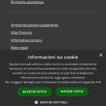
Richiesta assistenza
Amministrazione trasparente
Albo Pretorio
Informativa privacy
Note legali
×
Dichiarazione di accessibilità
Informazioni sui cookie
Questo sito web utilizza cookie tecnici e assimilati strettamente
necessari al corretto funzionamento e alla navigazione del sito,
nonché un cookie tecnico analitico al solo fine di elaborare
informazioni statistiche, aggregate e anonime.
RSS
Copyright © 2026 • Comune di
Per maggiori dettagli, può consultare la cookie policy al seguente
link
Accessibilità
Villa Guardia • Powered by
Privacy
Municipium
Accesso
•
RIFIUTA TUTTO
ACCETTA TUTTO
Cookie
redazione
Mappa del sito
MOSTRA DETTAGLI