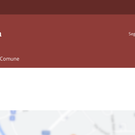
a
Seg
il Comune