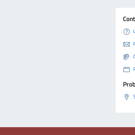
Cont
Prob