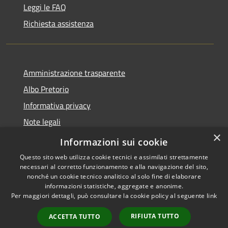
Leggi le FAQ
Richiesta assistenza
Amministrazione trasparente
Albo Pretorio
Informativa privacy
Note legali
×
Dichiarazione di accessibilità
Informazioni sui cookie
Questo sito web utilizza cookie tecnici e assimilati strettamente
necessari al corretto funzionamento e alla navigazione del sito,
nonché un cookie tecnico analitico al solo fine di elaborare
informazioni statistiche, aggregate e anonime.
RSS
Copyright © 2026 • Comune di
Per maggiori dettagli, può consultare la cookie policy al seguente
link
Accessibilità
Villa Guardia • Powered by
Privacy
Municipium
Accesso
•
RIFIUTA TUTTO
ACCETTA TUTTO
Cookie
redazione