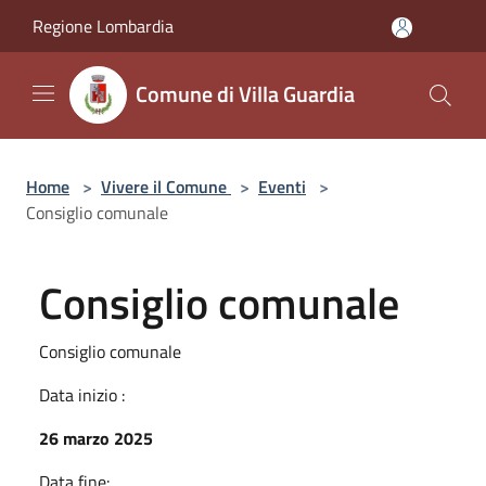
Salta al contenuto principale
Regione Lombardia
Comune di Villa Guardia
Home
>
Vivere il Comune
>
Eventi
>
Consiglio comunale
Consiglio comunale
Consiglio comunale
Data inizio :
26 marzo 2025
Data fine: